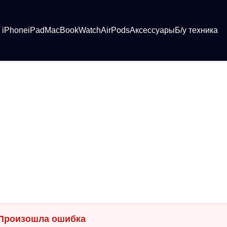
iPhone
iPad
MacBook
Watch
AirPods
Аксессуары
Б/у техника
Произошла ошибка