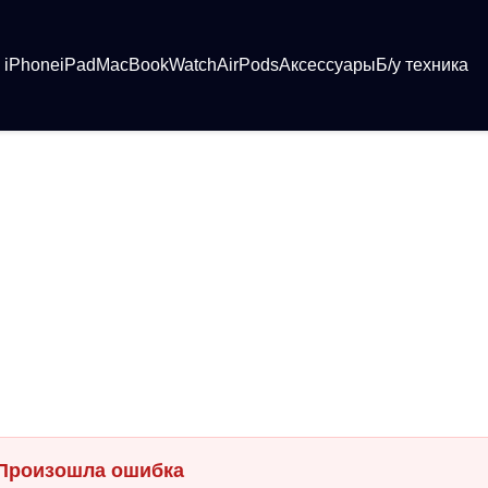
iPhone
iPad
MacBook
Watch
AirPods
Аксессуары
Б/у техника
Произошла ошибка