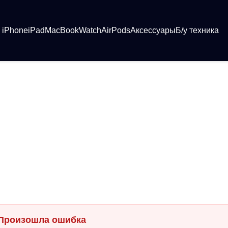
iPhone
iPad
MacBook
Watch
AirPods
Аксессуары
Б/у техника
Произошла ошибка