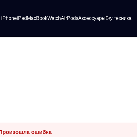
iPhone
iPad
MacBook
Watch
AirPods
Аксессуары
Б/у техника
Произошла ошибка