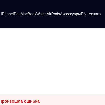
iPhone
iPad
MacBook
Watch
AirPods
Аксессуары
Б/у техника
Произошла ошибка