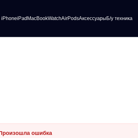
iPhone
iPad
MacBook
Watch
AirPods
Аксессуары
Б/у техника
Произошла ошибка